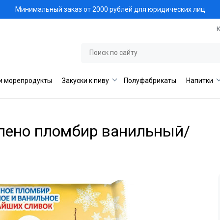
Минимальный заказ от 2000 рублей для юридических лиц
и морепродукты
Закуски к пиву
Полуфабрикаты
Напитки
лено пломбир ванильный/