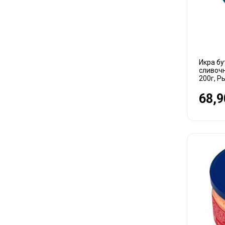
Икра бу
сливочн
200г, Р
68,9