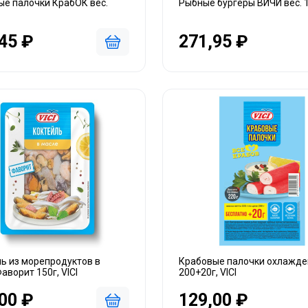
ые палочки КрабОК вес.
Рыбные бургеры ВИЧИ вес. 
45 ₽
271,95 ₽
ь из морепродуктов в
Крабовые палочки охлажд
аворит 150г, VICI
200+20г, VICI
00 ₽
129,00 ₽