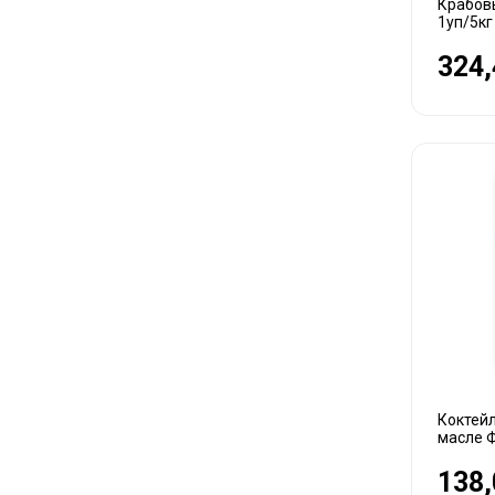
Крабов
1уп/5кг
324,
Коктейл
масле Ф
138,