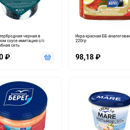
тербродная черная в
Икра красная ББ аналоговая
ом соусе имитация с/с
220гр
ыбная сеть
0 ₽
98,18 ₽