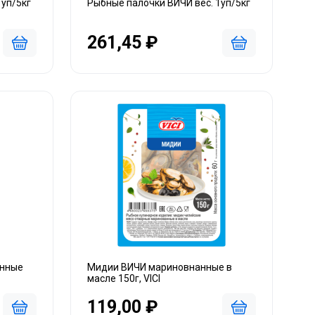
1уп/5кг
Рыбные палочки ВИЧИ вес. 1уп/5кг
261,45 ₽
енные
Мидии ВИЧИ мариновнанные в
масле 150г, VICI
119,00 ₽