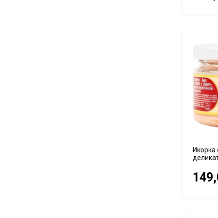
Икорка 
делика
149,