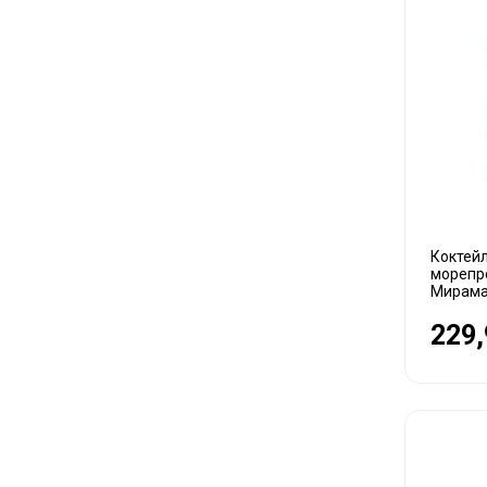
Коктей
морепр
Мирама
229,