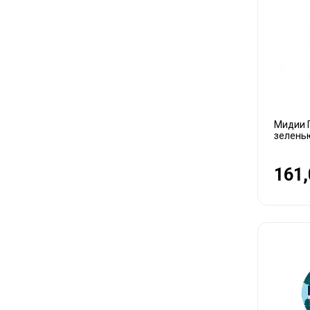
Мидии П
зелень
161,