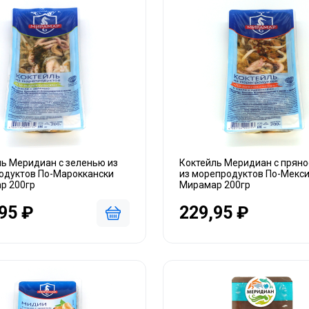
ль Меридиан с зеленью из
Коктейль Меридиан с прян
одуктов По-Мароккански
из морепродуктов По-Мекс
р 200гр
Мирамар 200гр
95 ₽
229,95 ₽