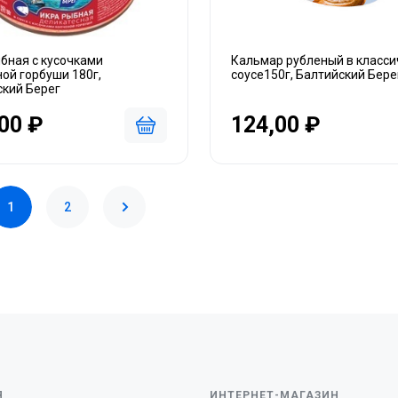
бная с кусочками
Кальмар рубленый в класс
ой горбуши 180г,
соусе150г, Балтийский Бере
ский Берег
00 ₽
124,00 ₽
1
2
Я
ИНТЕРНЕТ-МАГАЗИН