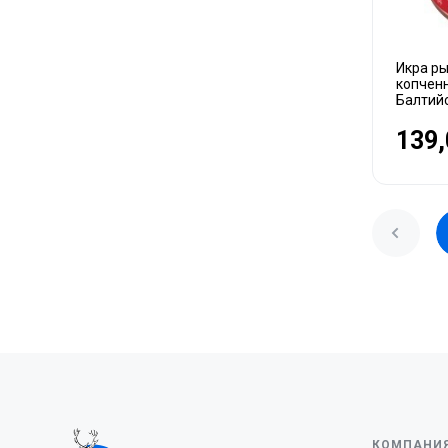
Икра ры
копченн
Балтий
139,
КОМПАНИ