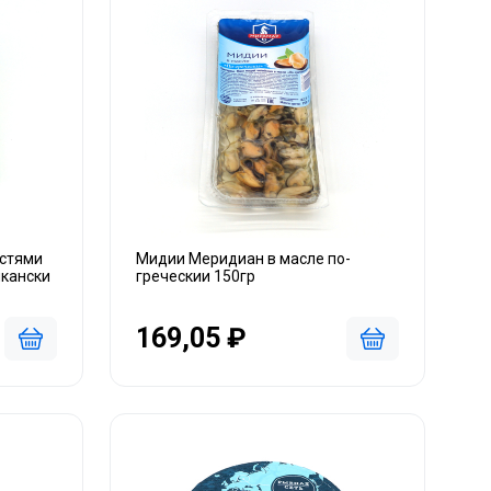
остями
Мидии Меридиан в масле по-
икански
греческии 150гр
169,05 ₽