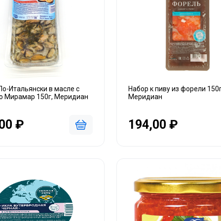
о-Итальянски в масле с
Набор к пиву из форели 150г
ю Мирамар 150г, Меридиан
Меридиан
00 ₽
194,00 ₽